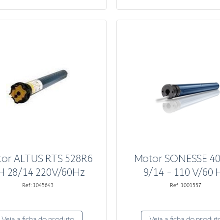
or ALTUS RTS 528R6
Motor SONESSE 4
H 28/14 220V/60Hz
9/14 - 110 V/60 
Ref: 1045643
Ref: 1001557
Veja a ficha do produto
Veja a ficha do produt