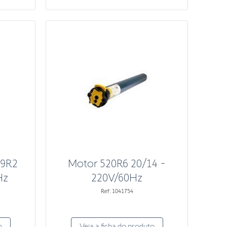
09R2
Motor 520R6 20/14 -
Hz
220V/60Hz
Ref: 1041754
o
Veja a ficha do produto