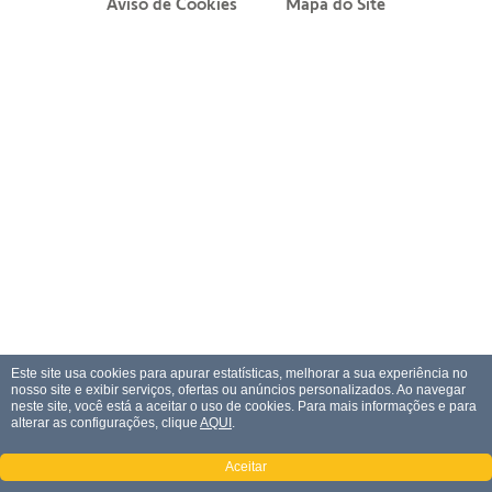
Aviso de Cookies
Mapa do Site
Este site usa cookies para apurar estatísticas, melhorar a sua experiência no
nosso site e exibir serviços, ofertas ou anúncios personalizados. Ao navegar
neste site, você está a aceitar o uso de cookies. Para mais informações e para
alterar as configurações, clique
AQUI
.
Aceitar